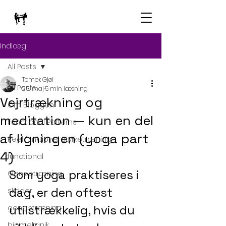
Indlæg
All Posts
Tomek Gjøl
All Posts
25. maj
5 min læsning
Vejrtrækning og
Om Bloggen
meditation — kun en del
Functional Patterns
af ligningen (yoga part
Reel funktionel styrketræning
4)
functional
Som yoga praktiseres i 
Genoptræning
dag, er den oftest 
skader
utilstrækkelig, hvis du 
genoptræning
biomekanik