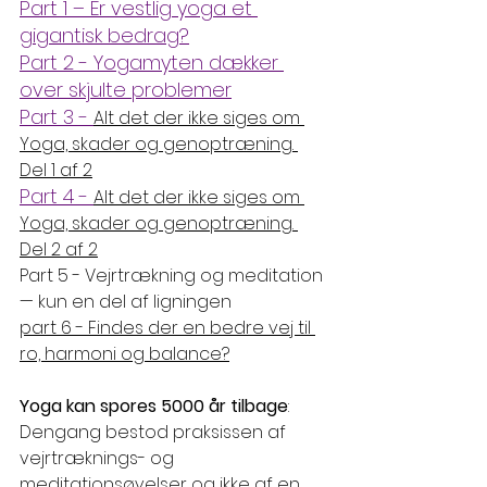
Part 1 – Er vestlig yoga et 
gigantisk bedrag?
Part 2 - Yogamyten dækker 
over skjulte problemer
Part 3 - 
Alt det der ikke siges om 
Yoga, skader og genoptræning. 
Del 1 af 2
Part 4 - 
Alt det der ikke siges om 
Yoga, skader og genoptræning. 
Del 2 af 2
Part 5 - 
Vejrtrækning og meditation 
— kun en del af ligningen
part 6 - Findes der en bedre vej til 
ro, harmoni og balance?
Yoga kan spores 5000 år tilbage
: 
Dengang bestod praksissen af 
vejrtræknings- og 
meditationsøvelser og ikke af en 