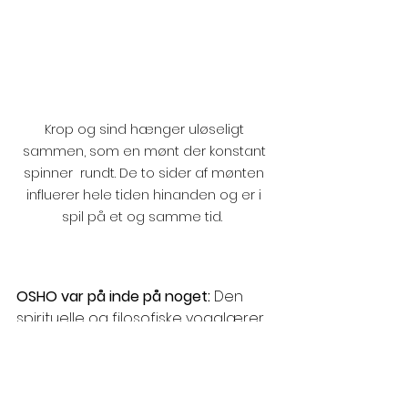
Krop og sind hænger uløseligt 
sammen, som en mønt der konstant 
spinner  rundt. De to sider af mønten 
influerer hele tiden hinanden og er i 
spil på et og samme tid.  
OSHO var på inde på noget: 
Den 
spirituelle og filosofiske yogalærer 
Osho, observerede netop, 
hvordan folk i vesten var ofre for 
deres fortravlede livsstil og stress. 
Det konstante tankemylder og 