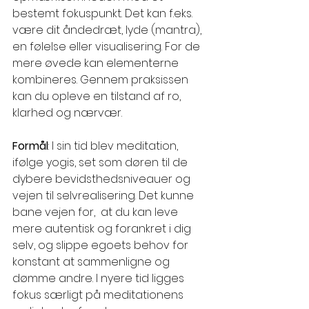
bestemt fokuspunkt. Det kan f.eks. 
være dit åndedræt, lyde (mantra), 
en følelse eller visualisering. For de 
mere øvede kan elementerne 
kombineres. Gennem praksissen 
kan du opleve en tilstand af ro, 
klarhed og nærvær.
Formål
: I sin tid blev meditation, 
ifølge yogis, set som døren til de 
dybere bevidsthedsniveauer og 
vejen til selvrealisering. Det kunne 
bane vejen for,  at du kan leve 
mere autentisk og forankret i dig 
selv, og slippe egoets behov for 
konstant at sammenligne og 
dømme andre. I nyere tid
ligges 
fokus særligt på meditationens 