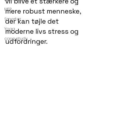
vil blive et stærkere og 
MFR
mere robust menneske, 
Smerter
der kan tøjle det 
Yoga
moderne livs stress og 
case study
udfordringer.