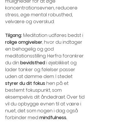
muligheder for at øge 
koncentrationsevnen, reducere 
stress, øge mental robusthed, 
velvære og overskud.
Tilgang:
 Meditation udføres bedst i 
rolige omgivelser
, hvor du indtager 
en behagelig og god 
meditationsstilling. Herfra forankrer 
du din 
bevidsthed
 i øjeblikket og 
lader tanker og følelser passer 
uden at dømme dem. I stedet 
styrer du dit fokus 
hen på et 
bestemt fokuspunkt, som 
eksempelvis dit åndedræt. Over tid 
vil du opbygge evnen til at være i 
nuet, det som nogen i dag også 
forbinder med 
mindfulness.