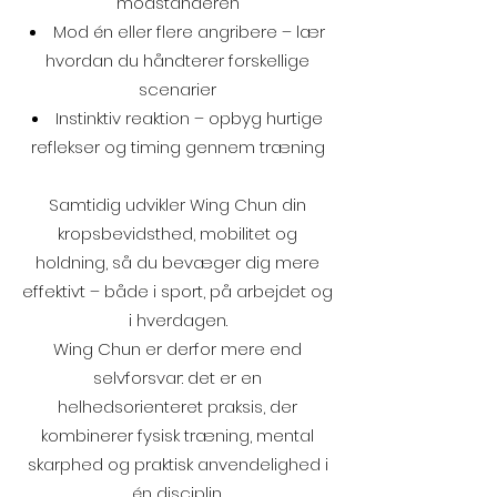
modstanderen
Mod én eller flere angribere – lær
hvordan du håndterer forskellige
scenarier
Instinktiv reaktion – opbyg hurtige
reflekser og timing gennem træning
Samtidig udvikler Wing Chun din
kropsbevidsthed, mobilitet og
holdning, så du bevæger dig mere
effektivt – både i sport, på arbejdet og
i hverdagen.
Wing Chun er derfor mere end
selvforsvar: det er en
helhedsorienteret praksis, der
kombinerer fysisk træning, mental
skarphed og praktisk anvendelighed i
én disciplin.