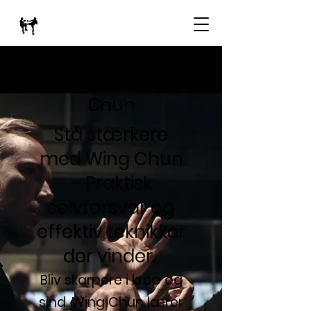
Practical Wing
Chun
Stå stærkere
med Wing Chun
– Praktisk
selvforsvar og
effektiv teknikker
der vinder.
Bliv skarpere i krop og
sind. Wing Chun lærer