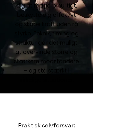
dig at reagere hurtigt,
beskytte dig effektivt
og skabe kraft uden rå
styrke. Teknik, timing og
struktur gør det muligt
at overvinde større og
stærkere modstandere
– og stå stærkt i
virkelige situationer.
Praktisk selvforsvar: