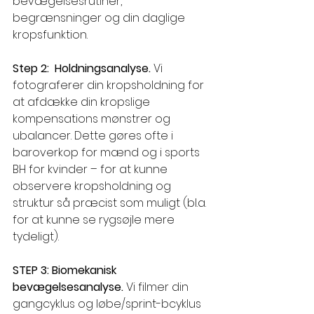
bevægelsesrutiner, 
begrænsninger og din daglige 
kropsfunktion.
Step 2:  Holdningsanalyse. 
Vi 
fotograferer din kropsholdning for 
at afdække din kropslige 
kompensations mønstrer og 
ubalancer. Dette gøres ofte i 
baroverkop for mænd og i sports 
BH for kvinder – for at kunne 
observere kropsholdning og 
struktur så præcist som muligt (bl.a. 
for at kunne se rygsøjle mere 
tydeligt).
STEP 3: Biomekanisk 
bevægelsesanalyse. 
Vi filmer din 
gangcyklus og løbe/sprint-bcyklus 