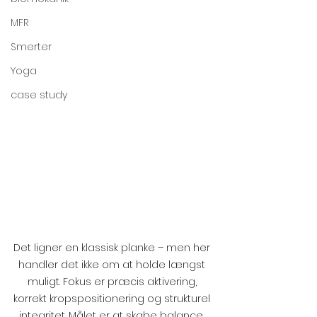
MFR
Smerter
Yoga
case study
Det ligner en klassisk planke – men her 
handler det ikke om at holde længst 
muligt. Fokus er præcis aktivering, 
korrekt kropspositionering og strukturel 
integritet. Målet er at skabe balance, 