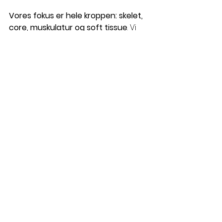
Vores fokus er hele kroppen: skelet, 
core, muskulatur og soft tissue
. Vi 
vurderer hvad der skal løsnes, 
opspændes eller restruktureres, 
og hvorfor disse mønstre har 
udviklet sig. Fra analysen skaber vi 
en strategi, der løbende justeres, 
så du får størst muligt udbytte.
Den sidste test: 
Træningsøvelser
Vi afslutter med konkrete øvelser
, 
der stimulerer muskler og 
fasciakæder under 
belastning.Formålet er at se, 
hvordan kroppen fungerer under 