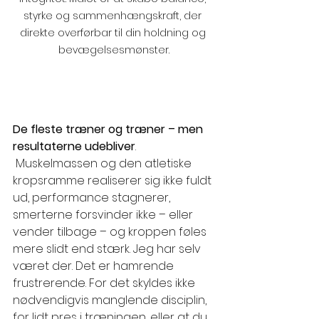
styrke og sammenhængskraft, der 
direkte overførbar til din holdning og 
bevægelsesmønster.
De fleste træner og træner – men 
resultaterne udebliver
. 
 Muskelmassen og den atletiske 
kropsramme r
ealiserer sig ikke
 fuldt 
ud, performance stagnerer, 
smerterne forsvinder ikke – eller 
vender tilbage – og kroppen føles 
mere slidt end stærk. Jeg har selv 
været der. Det er hamrende 
frustrerende. For det skyldes ikke 
nødvendigvis manglende disciplin, 
for lidt pres i træningen, eller at du 