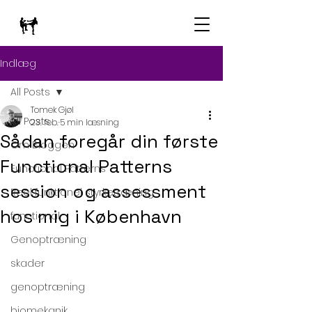
Indlæg
All Posts
Tomek Gjøl
All Posts
23. feb.
5 min læsning
Sådan foregår din første
Om Bloggen
Functional Patterns
Functional Patterns
session og assessment
Reel funktionel styrketræning
hos mig i København
functional
Genoptræning
skader
genoptræning
biomekanik