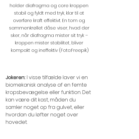
holder diafragma og core kroppen 
stabil og fyldt med tryk, klar til at 
overføre kraft effektivt. En tom og 
sammenkrøllet dåse viser, hvad der 
sker, når diafragma mister sit tryk – 
kroppen mister stabilitet, bliver 
kompakt og ineffektiv (Foto:Freepik)
Jokeren:
 I visse tilfælde laver vi en 
biomekanisk analyse af en femte 
kropsbevægelse eller funktion. Det 
kan være dit kast, måden du 
samler noget op fra gulvet, eller 
hvordan du løfter noget over 
hovedet.