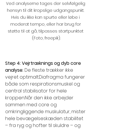
Ved analyserne tages der selvfølgelig 
hensyn til dit kropslige udgangspunkt. 
Hvis du ikke kan spurte eller løbe i 
moderat tempo, eller har brug for 
støtte til at gå, tilpasses startpunktet 
(Foto, freepik).
Step 4: Vejrtræknings og dyb core 
analyse:
 De fleste trækker ikke 
vejret optimalt.Diafragma fungerer 
både som respirationsmuskel og 
central stabilisator for hele 
kroppen.Når den ikke arbejder 
sammen med core og 
omkringliggende muskulatur, mister 
hele bevægelseskæden stabilitet 
– fra ryg og hofter til skuldre – og 