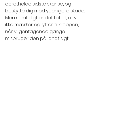
opretholde sidste skanse, og 
beskytte dig mod yderligere skade. 
Men samtidigt er det fatalt, at vi 
ikke mærker og lytter til kroppen, 
når vi gentagende gange 
misbruger den på langt sigt.
Du kender nok til det kogende 
frøsyndrom. Præmissen er simpel, 
frøen hopper straks ud, hvis den 
puttes i kogende vand. Frøen forbliver 
derimod i vandet, hvis den sættes i 