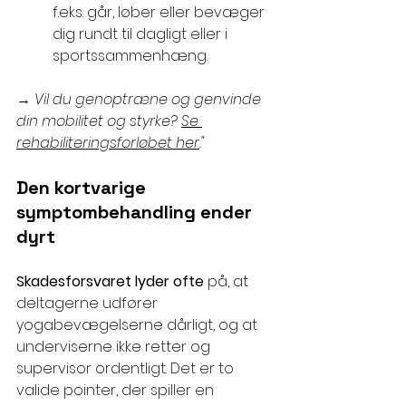
f.eks. går, løber eller bevæger 
dig rundt til dagligt eller i 
sportssammenhæng.
→ 
Vil du genoptræne og genvinde 
din mobilitet og styrke? 
Se 
rehabiliteringsforløbet her
."
Den kortvarige 
symptombehandling ender 
dyrt
Skadesforsvaret lyder ofte 
på, at 
deltagerne udfører 
yogabevægelserne dårligt, og at 
underviserne ikke retter og 
supervisor ordentligt. Det er to 
valide pointer, der spiller en 