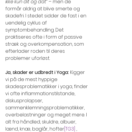
ikke kun dit og dat”
 – men de 
formår aldrig at blive smerte og 
skadefri. I stedet sidder de fast i en 
uendelig cyklus af 
symptombehandling. Det 
praktiseres ofte i form af passive 
stræk og overkompensation, som 
efterlader roden til deres 
problemer uforløst.
Ja, skader er udbredt i Yoga: 
Kigger 
vi på de mest hyppige 
skadesproblematikker i yoga, finder 
vi ofte inflammationstilstande, 
diskusprolapser, 
sammenklemningsproblematikker, 
overbelastninger og meget mere. I 
alt fra håndled, skuldre, albuer, 
lænd, knæ, baglår, hofter
[TG3]
 , 