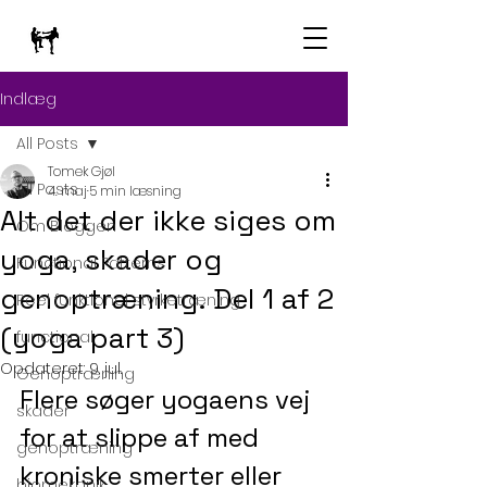
Indlæg
All Posts
Tomek Gjøl
All Posts
4. maj
5 min læsning
Alt det der ikke siges om
Om Bloggen
yoga, skader og
Functional Patterns
genoptræning. Del 1 af 2
Reel funktionel styrketræning
(yoga part 3)
functional
Opdateret:
9. jul.
Genoptræning
Flere søger yogaens vej 
skader
for at slippe af med 
genoptræning
kroniske smerter eller 
biomekanik