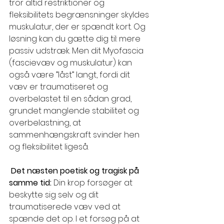
tror altid restriktioner og 
fleksibilitets begrænsninger skyldes 
muskulatur, der er spændt kort. Og 
løsning kan du gætte dig til: mere 
passiv udstræk. Men dit Myofascia 
(fascievæv og muskulatur) kan 
også være ”låst” langt, fordi dit 
væv er traumatiseret og 
overbelastet til en sådan grad, 
grundet manglende stabilitet og 
overbelastning, at 
sammenhængskraft svinder hen 
og 
fleksibilitet
 ligeså. 
Det næsten poetisk og tragisk på 
samme tid:
 Din krop forsøger at 
beskytte sig selv og dit 
traumatiserede væv ved at 
spænde det op. I et forsøg på at 