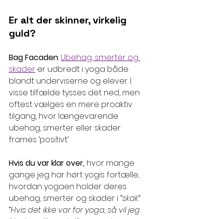
Er alt der skinner, virkelig 
guld?
Bag Facaden
: 
Ubehag, smerter og 
skader
 er udbredt i yoga både 
blandt underviserne og elever. I 
visse tilfælde tysses det ned, men 
oftest vælges en mere proaktiv 
tilgang, hvor længevarende 
ubehag, smerter eller skader 
frames ’positivt’.
Hvis du var klar over, 
hvor mange 
gange jeg har hørt yogis fortælle, 
hvordan yogaen holder deres 
ubehag, smerter og skader i ”
skak
”:  
”
Hvis det ikke var for yoga, så vil jeg 