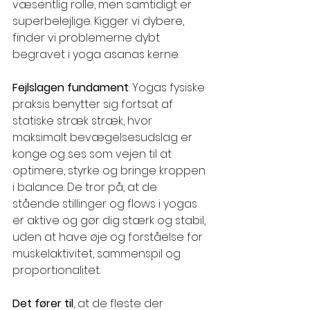
væsentlig rolle, men samtidigt er 
superbelejlige. Kigger vi dybere, 
finder vi problemerne dybt 
begravet i yoga asanas kerne.
Fejlslagen fundament
: Yogas fysiske 
praksis benytter sig fortsat af 
statiske stræk
 stræk, hvor 
maksimalt bevægelsesudslag er 
konge og ses som vejen til at 
optimere, styrke og bringe kroppen 
i balance. De tror på, at de 
stående stillinger og flows i yogas 
er aktive og gør dig stærk og stabil, 
uden at have øje og forståelse for 
muskelaktivitet, sammenspil og 
proportionalitet. 
Det fører til
, at de fleste der 