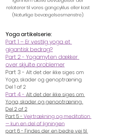
igennem aktive bevægelser der 
relaterer til vores gangcyklus eller kast 
(Naturlige bevægelsesmønstre). 
Yoga artikelserie:
Part 1 – Er vestlig yoga et 
gigantisk bedrag?
Part 2 - Yogamyten dækker 
over skjulte problemer
Part 3 - 
Alt det der ikke siges om 
Yoga, skader og genoptræning. 
Del 1 af 2
Part 4 - 
Alt det der ikke siges om 
Yoga, skader og genoptræning. 
Del 2 af 2
Part 5 - 
Vejrtrækning og meditation 
— kun en del af ligningen
part 6 - Findes der en bedre vej til 