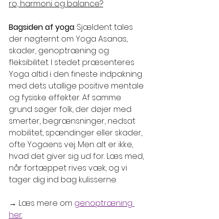
ro, harmoni og balance?
Bagsiden af yoga
: Sjældent tales 
der nøgternt om Yoga Asanas, 
skader, genoptræning og 
fleksibilitet. I stedet præsenteres 
Yoga altid i den fineste indpakning 
med dets utallige positive mentale 
og fysiske effekter. Af samme 
grund søger folk, der døjer med 
smerter, begrænsninger, nedsat 
mobilitet, spændinger eller skader, 
ofte Yogaens vej. Men alt er ikke, 
hvad det giver sig ud for. Læs med, 
når fortæppet rives væk, og vi 
tager dig ind bag kulisserne.
→ Læs mere om 
genoptræning 
her
.